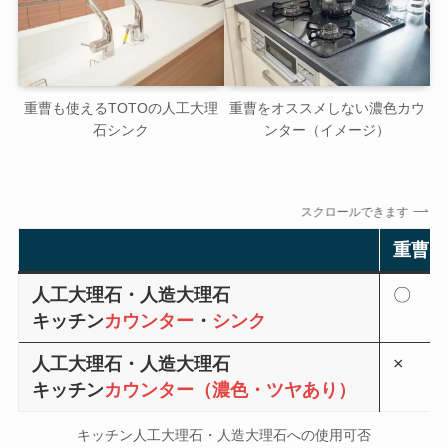
重曹も使えるTOTOの人工大理
重曹をオススメしない濃色カウ
石シンク
ンター（イメージ）
スクロールできます
重
人工大理石・人造大理石
〇
キッチン
カウンター
・
シンク
人工大理石・人造大理石
×
キッチン
カウンター（濃色・ツヤあり）
キッチン人工大理石・人造大理石への使用可否