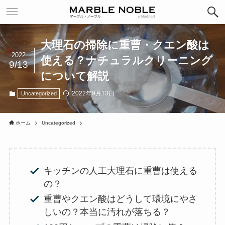
大理石の掃除に重曹・クエン酸は
2022
使える？ナチュラルクリーニング
9/13
について解説
2022年9月13日
Uncategorized
ホーム
Uncategorized
キッチンの人工大理石に重曹は使える
の？
重曹やクエン酸はどうして環境にやさ
しいの？本当に汚れが落ちる？